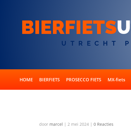
BIERFIETS
U
UTRECHT 
HOME
BIERFIETS
PROSECCO FIETS
MX-fiets
Wat als onze groep u
door
marcel
|
2 mei 2024
|
0 Reacties