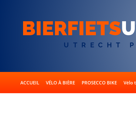
BIERFIETS
U
UTRECHT 
ACCUEIL
VÉLO À BIÈRE
PROSECCO BIKE
Vélo 
Que se passe-t-il si 
personnes ?