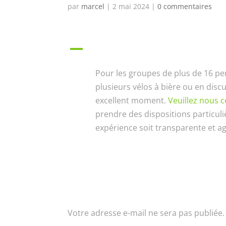
par
marcel
|
2 mai 2024
|
0 commentaires
A
Que se passe-t-il si notre gr
Pour les groupes de plus de 16 p
plusieurs vélos à bière ou en dis
excellent moment.
Veuillez nous 
prendre des dispositions particul
expérience soit transparente et ag
Poster le commentaire
Votre adresse e-mail ne sera pas publiée.