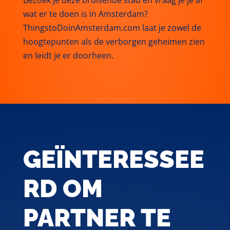
wat er te doen is in Amsterdam?
ThingstoDoinAmsterdam.com laat je zowel de
hoogtepunten als de verborgen geheimen zien
en leidt je er doorheen.
GEÏNTERESSEE
RD OM
PARTNER TE