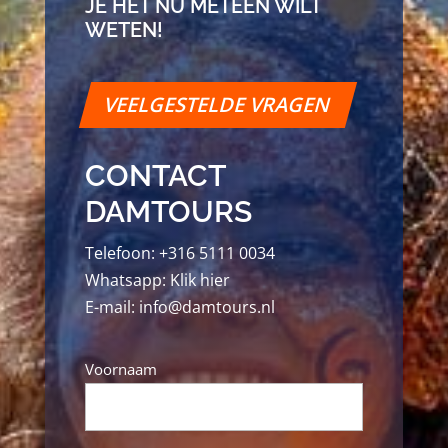
JE HET NU METEEN WILT
WETEN!
VEELGESTELDE VRAGEN
CONTACT
DAMTOURS
Telefoon:
+316 5111 0034
Whatsapp:
Klik hier
E-mail:
info@damtours.nl
Naam
Voornaam
*