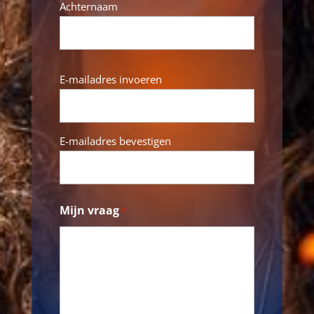
Achternaam
E-
E-mailadres invoeren
mail
*
E-mailadres bevestigen
Mijn vraag
*