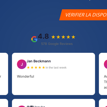
VERIFIER LA DISPO
4.8
★★★★★
578 Google Reviews
Jan Beckmann
J
★★★★★
in the last week
r
Wonderful
A
T
a