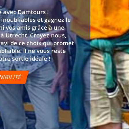
e avec Damtours !
 inoubliables et gagnez le
mi vos amis grâce à une
à Utrecht. Croyez-nous,
ravi de ce choix qui promet
liable. Il ne vous reste
tre sortie idéale !
NIBILITÉ