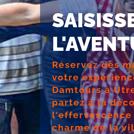
SAISISS
L'AVENT
Réservez dès m
votre expérienc
Damtours à Utr
partez à la déc
l'effervescence
charme de la vil