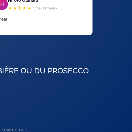
Hiroto Otahara
H
★★★★★
in the last week
reat
BIÈRE OU DU PROSECCO
re événement.