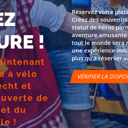
Réservez votre plac
EZ
Créez des souvenirs
statut de héros par
URE !
aventure amusante 
tout le monde sera 
une expérience inoub
plus qu'à réserver vo
aintenant
e à vélo
VÉRIFIER LA DISPO
echt et
ouverte de
 et du
le !