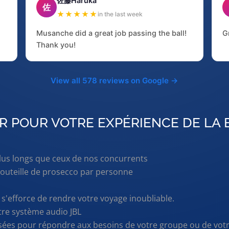
佐藤Haruka
佐
★★★★★
in the last week
Musanche did a great job passing the ball!
G
Thank you!
View all 578 reviews on Google →
R POUR VOTRE EXPÉRIENCE DE LA 
plus longs que ceux de nos concurrents
1 bouteille de prosecco par personne
s'efforce de rendre votre voyage inoubliable.
tre système audio JBL
sées pour répondre aux besoins de votre groupe ou de vot