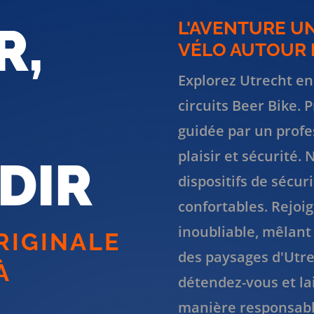
L'AVENTURE U
R,
VÉLO AUTOUR D
Explorez Utrecht en
circuits Beer Bike. 
guidée par un profes
plaisir et sécurité.
DIR
dispositifs de sécur
confortables. Rejoi
inoubliable, mêlant 
RIGINALE
des paysages d'Utre
À
détendez-vous et lai
manière responsabl