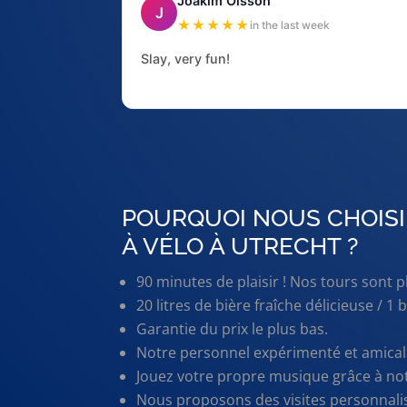
Joakim Olsson
J
★★★★★
in the last week
Slay, very fun!
POURQUOI NOUS CHOISI
À VÉLO À UTRECHT ?
90 minutes de plaisir ! Nos tours sont 
20 litres de bière fraîche délicieuse / 
Garantie du prix le plus bas.
Notre personnel expérimenté et amical 
Jouez votre propre musique grâce à no
Nous proposons des visites personnali