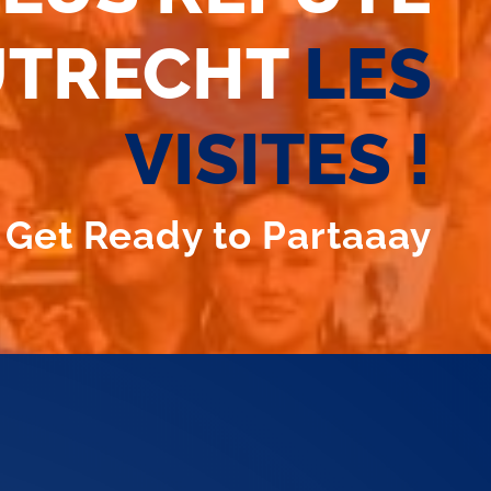
UTRECHT
LES
VISITES !
Get Ready to Partaaay