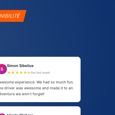
NIBILITÉ
Simon Sibelius
S
★★★★★
in the last week
wesome experience. We had so much fun.
he driver was awesome and made it to an
dventure we won’t forget!