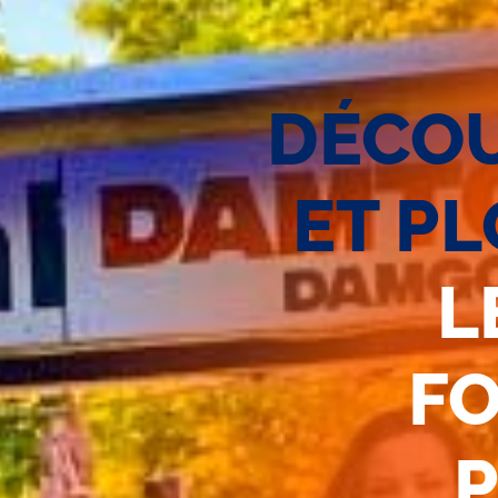
DÉCOU
ET P
L
FO
P