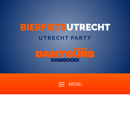
BIERFIETS
UTRECHT
UTRECHT PARTY
Waar vinden we
openbare toiletten