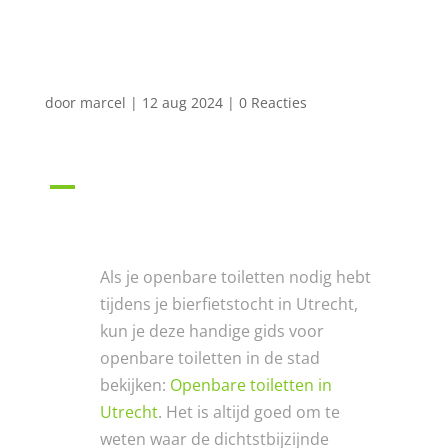
tijdens onze
bierfietstocht in Utrecht?
door
marcel
|
12 aug 2024
|
0 Reacties
A
Waar vinden we openbare
toiletten tijdens onze
bierfietstocht in Utrecht?
Als je openbare toiletten nodig hebt
tijdens je bierfietstocht in Utrecht,
kun je deze handige gids voor
openbare toiletten in de stad
bekijken:
Openbare toiletten in
Utrecht
. Het is altijd goed om te
weten waar de dichtstbijzijnde