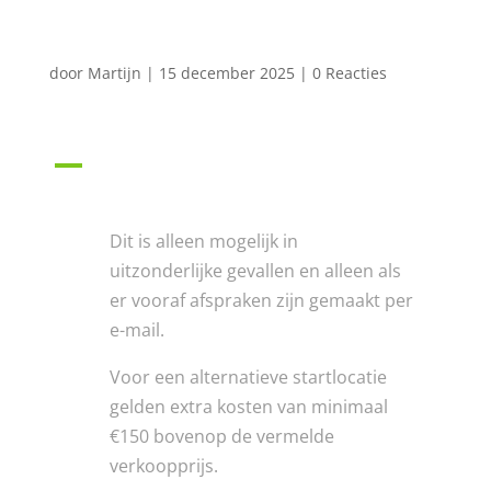
kiezen?
door
Martijn
|
15 december 2025
|
0 Reacties
A
Kunnen we ook onze eigen
startlocatie kiezen?
Dit is alleen mogelijk in
uitzonderlijke gevallen en alleen als
er vooraf afspraken zijn gemaakt per
e-mail.
Voor een alternatieve startlocatie
gelden extra kosten van minimaal
€150 bovenop de vermelde
verkoopprijs.