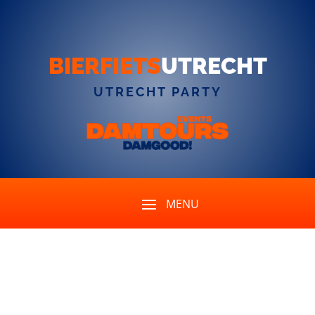
BIERFIETS
UTRECHT
UTRECHT PARTY
Une excursion à vélo
autour de la bière est-