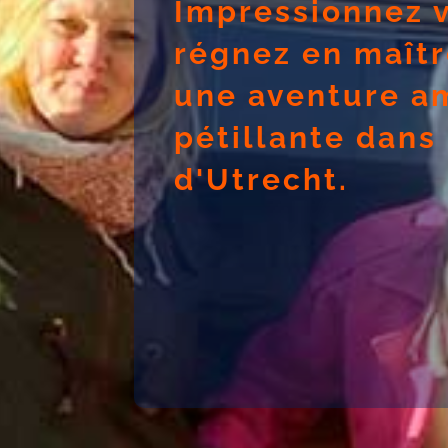
Impressionnez v
régnez en maîtr
une aventure a
pétillante dans
d'Utrecht.