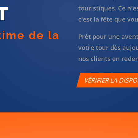
T
touristiques. Ce n'e
c'est la fête que vou
time de la
Prêt pour une avent
votre tour dès aujo
nos clients en rede
VÉRIFIER LA DISPO