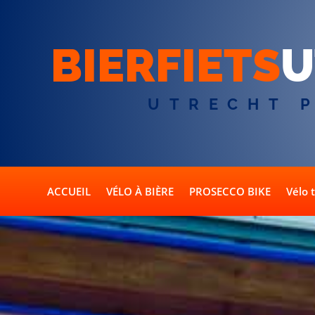
BIERFIETS
U
UTRECHT 
ACCUEIL
VÉLO À BIÈRE
PROSECCO BIKE
Vélo 