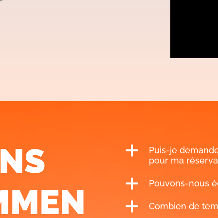
ONS
a
Puis-je demande
pour ma réserva
a
Pouvons-nous éc
MMEN
a
Combien de temp
S
a
Comment recevra
réservation ?