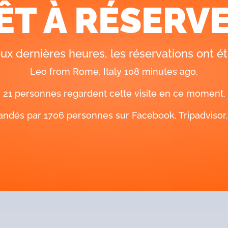
ÊT À RÉSERVE
21 personnes regardent cette visite en ce moment.
s par 1706 personnes sur Facebook, Tripadvisor, In