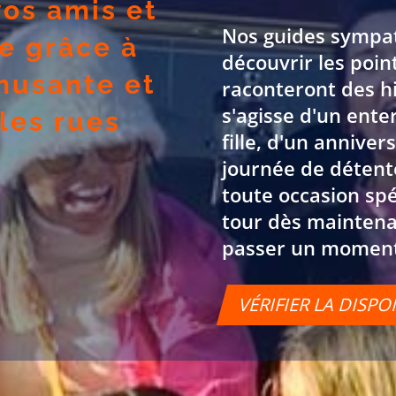
os amis et
Nos guides sympat
e grâce à
découvrir les poin
musante et
raconteront des hi
s'agisse d'un ent
 les rues
fille, d'un annive
journée de détent
toute occasion spé
tour dès maintena
passer un moment 
VÉRIFIER LA DISPO