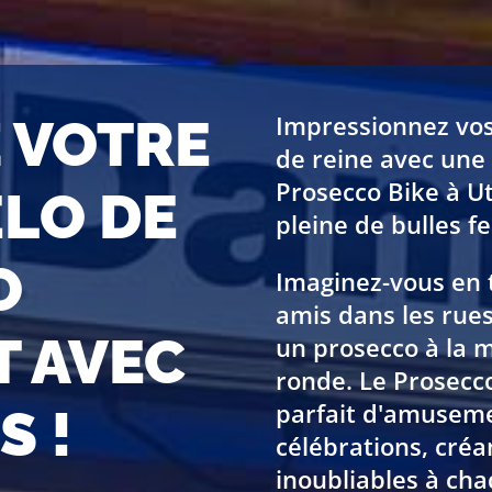
 VOTRE
Impressionnez vos
de reine avec une
Prosecco Bike à U
ÉLO DE
pleine de bulles fer
O
Imaginez-vous en 
amis dans les rue
T AVEC
un prosecco à la m
ronde. Le Prosecc
parfait d'amusemen
 !
célébrations, créa
inoubliables à ch