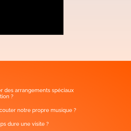
r des arrangements spéciaux
tion ?
outer notre propre musique ?
s dure une visite ?
i-je la confirmation de ma