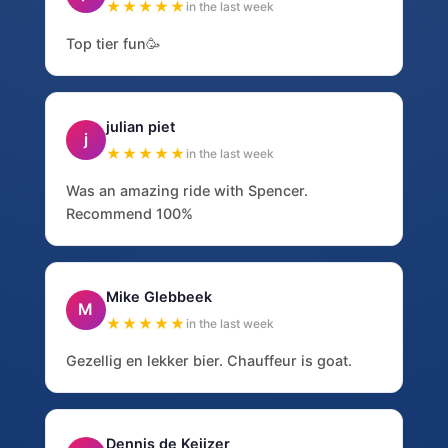
★★★★★
in the last week
Top tier fun🥳
julian piet
j
★★★★★
in the last week
Was an amazing ride with Spencer.
Recommend 100%
Mike Glebbeek
M
★★★★★
in the last week
Gezellig en lekker bier. Chauffeur is goat.
Dennis de Keijzer