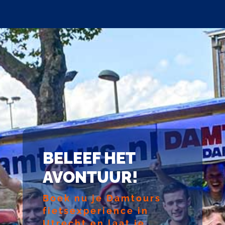
BELEEF HET
AVONTUUR!
Boek nu je Damtours
fietsexperience in
Utrecht en laat je