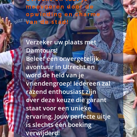
meevoeren door de
opwinding en charme
van de stad!
Verzeker uw plaats met
Damtours!
Beleef een onvergetelijk
avontuur in Utrecht en
word de held van je
vriendengroep! Iedereen zal
razend enthousiast zijn
over deze keuze die garant
staat voor een unieke
ervaring. Jouw perfecte uitje
is slechts één boeking
verwijderd!