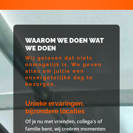
WAAROM WE DOEN WAT
WE DOEN
Wij geloven dat niets
onmogelijk is. We geven
alles om jullie een
onvergetelijke dag te
bezorgen.
Unieke ervaringen,
bijzondere locaties
Of je nu met vrienden, collega's of
familie bent, wij creëren momenten