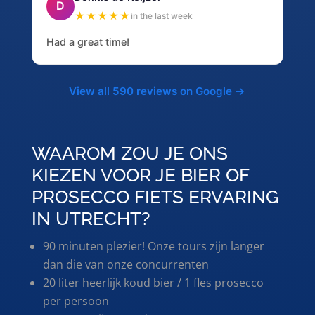
D
★★★★★
in the last week
Had a great time!
View all 590 reviews on Google →
WAAROM ZOU JE ONS
KIEZEN VOOR JE BIER OF
PROSECCO FIETS ERVARING
IN UTRECHT?
90 minuten plezier! Onze tours zijn langer
dan die van onze concurrenten
20 liter heerlijk koud bier / 1 fles prosecco
per persoon