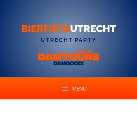
BIERFIETS
UTRECHT
UTRECHT PARTY
Et si nous voulions écourter
la visite ?