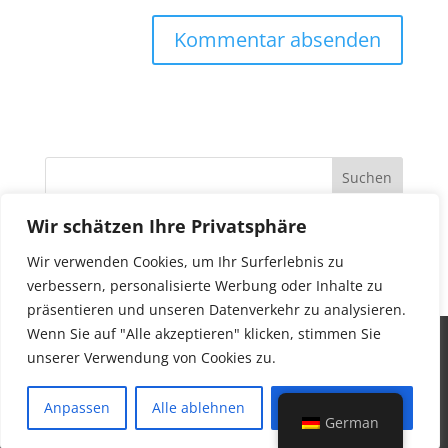
Wir schätzen Ihre Privatsphäre
Neueste Kommentare
Wir verwenden Cookies, um Ihr Surferlebnis zu
verbessern, personalisierte Werbung oder Inhalte zu
präsentieren und unseren Datenverkehr zu analysieren.
Wenn Sie auf "Alle akzeptieren" klicken, stimmen Sie
Copyright ©
2026
unserer Verwendung von Cookies zu.
Partner-Seite
|
DamTours Veranstaltungen BV
| KvK: 57210721
| BTW NL852484021B02
Anpassen
Alle ablehnen
Alle akzeptieren
German