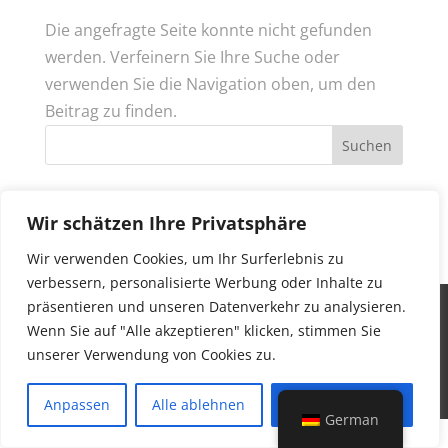
Die angefragte Seite konnte nicht gefunden
werden. Verfeinern Sie Ihre Suche oder
verwenden Sie die Navigation oben, um den
Beitrag zu finden.
Neueste Kommentare
Wir schätzen Ihre Privatsphäre
Wir verwenden Cookies, um Ihr Surferlebnis zu
verbessern, personalisierte Werbung oder Inhalte zu
Copyright ©
2026
präsentieren und unseren Datenverkehr zu analysieren.
Wenn Sie auf "Alle akzeptieren" klicken, stimmen Sie
Partner-Seite
|
DamTours Veranstaltungen BV
| KvK: 57210721
unserer Verwendung von Cookies zu.
| BTW NL852484021B02
Anpassen
Alle ablehnen
Alle akzeptieren
German